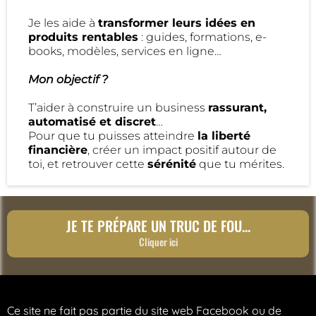
Je les aide à
transformer leurs idées en
produits rentables
: guides, formations, e-
books, modèles, services en ligne…
Mon objectif ?
T’aider à construire un business
rassurant,
automatisé et discret
…
Pour que tu puisses atteindre
la liberté
financière
, créer un impact positif autour de
toi, et retrouver cette
sérénité
que tu mérites.
JE TE PRÉPARE UN TRUC DE FOU...
Cliquer ici
Ce site ne fait pas partie du site web Facebook ou de